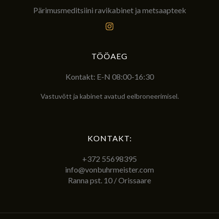
Pärimusmeditsiini ravikabinet ja metsaapteek
TÖÖAEG
Kontakt: E-N 08:00-16:30
Vastuvõtt ja kabinet avatud eelbroneerimisel.
KONTAKT:
+372 55698395
info@vonbuhrmeister.com
Ranna pst. 10 / Orissaare