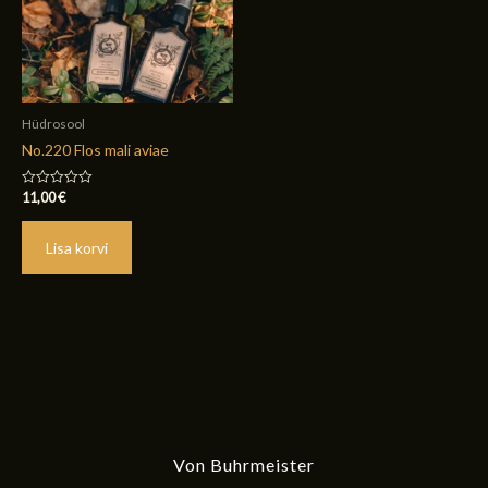
Hüdrosool
No.220 Flos mali aviae
11,00
€
Hinnanguga
0
/
5
Lisa korvi
Von Buhrmeister