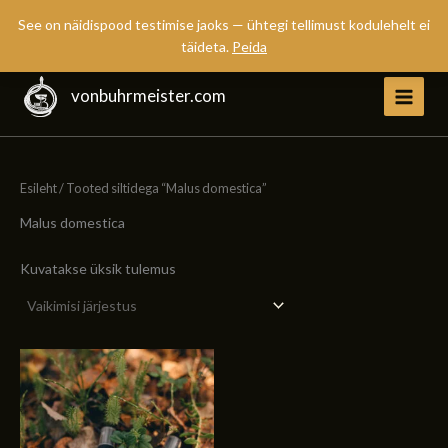
See on näidispood testimise jaoks — ühtegi tellimust kodulehelt ei
täideta.
Peida
Skip
to
vonbuhrmeister.com
Main
content
Menu
Esileht
/ Tooted siltidega “Malus domestica”
Malus domestica
Kuvatakse üksik tulemus