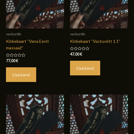
vastuvõtt
vastuvõtt
Kinkekaart “Vana Eesti
Kinkekaart “Vastuvõtt 1.1”
massaaž”
47,00
€
Hinnanguga
0
77,00
€
Hinnanguga
/
0
5
Lisa korvi
/
5
Lisa korvi