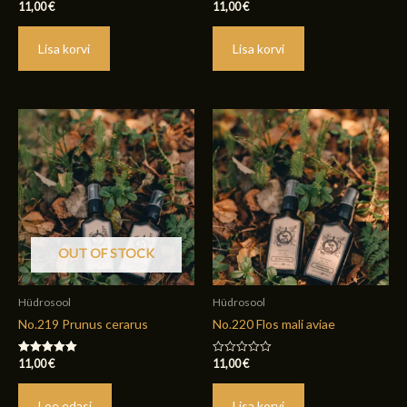
11,00
€
11,00
€
Hinnanguga
Hinnanguga
0
0
/
/
5
5
Lisa korvi
Lisa korvi
OUT OF STOCK
Hüdrosool
Hüdrosool
No.219 Prunus cerarus
No.220 Flos mali aviae
11,00
€
11,00
€
Hinnanguga
Hinnanguga
5.00
0
/ 5
/
5
Loe edasi
Lisa korvi