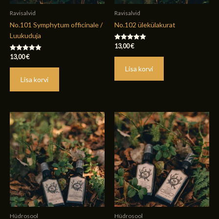
Ravisalvid
Ravisalvid
No.101 Symphytum officinale /
No.102 ülekülakurat
Luukuduja
13,00
€
Hinnanguga
5.00
13,00
€
Hinnanguga
/ 5
5.00
Lisa korvi
/ 5
Lisa korvi
Hüdrosool
Hüdrosool