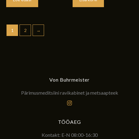
1
2
→
Von Buhrmeister
Pärimusmeditsiini ravikabinet ja metsaapteek
TÖÖAEG
Kontakt: E-N 08:00-16:30