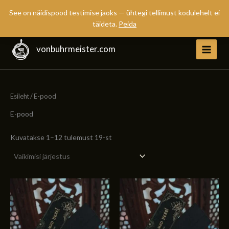
See on näidispood testimise jaoks — ühtegi tellimust kodulehelt ei
täideta.
Peida
Skip
to
vonbuhrmeister.com
Main
content
Menu
Esileht
/ E-pood
E-pood
Kuvatakse 1–12 tulemust 19-st