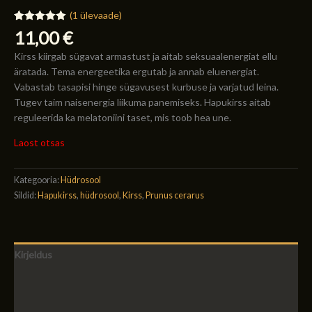
(
1
ülevaade)
Hinnatud
1
11,00
€
5.00
/5
kliendi
Kirss kiirgab sügavat armastust ja aitab seksuaalenergiat ellu
hinnangu
põhjal
äratada. Tema energeetika ergutab ja annab eluenergiat.
Vabastab tasapisi hinge sügavusest kurbuse ja varjatud leina.
Tugev taim naisenergia liikuma panemiseks. Hapukirss aitab
reguleerida ka melatoniini taset, mis toob hea une.
Laost otsas
Kategooria:
Hüdrosool
Sildid:
Hapukirss
,
hüdrosool
,
Kirss
,
Prunus cerarus
Kirjeldus
Lisainfo
Arvustused (1)