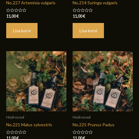
No.227 Artemisia vulgaris
No.214 Syringa vulgaris
11,00
€
11,00
€
Hinnanguga
Hinnanguga
0
0
/
/
5
5
Lisa korvi
Lisa korvi
Hüdrosool
Hüdrosool
No.221 Malus sylvestris
No.225 Prunus Padus
11,00
€
11,00
€
Hinnanguga
Hinnanguga