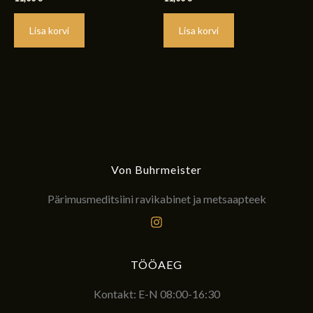
0
0
/
/
5
5
Lisa korvi
Lisa korvi
Von Buhrmeister
Pärimusmeditsiini ravikabinet ja metsaapteek
TÖÖAEG
Kontakt: E-N 08:00-16:30